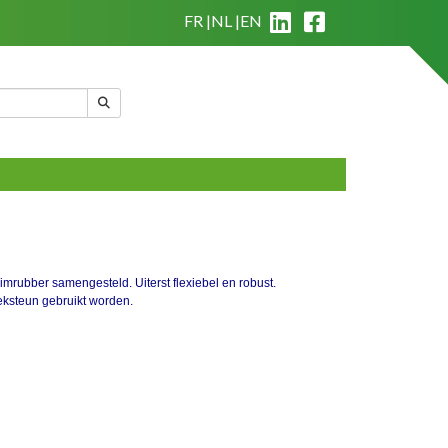
FR
NL
EN
site
|
Wie zijn we?
|
Algemene verkoopsvoorwaarden
Mijn winkelmandje
(
0
)
imrubber samengesteld. Uiterst flexiebel en robust.
neksteun gebruikt worden.