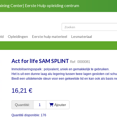
aining Center
Eerste Hulp opleiding centrum
Terug naar site
|
Mijn rekening
|
Plan van de 
eld
Opleidingen
Eerste hulp materieel
Lesmateriaal
Act for lIfe SAM SPLINT
Ref: 0000081
Immobiliseringsspalk : polyvalent, uniek en gemakkelijk te gebruiken.
Het is uit een dunne laag alu legering tussen twee lagen gesloten cel schu
Biedt een uitstekende steun voor een gekwetste lid en kan ook als basis 
16,21 €
Quantité:
Ajouter
Quantité disponible: 176