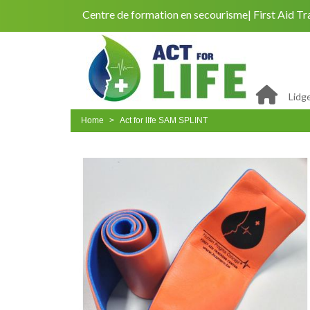
Centre de formation en secourisme
First Aid Tr
Lidg
Home
Act for lIfe SAM SPLINT