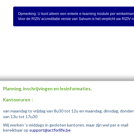
Opmerking: U kunt alleen een enkele e-learning module per winkelman
Voor de RIZIV accreditatie versie van Salvum is het verplicht uw RIZIV
Planning, inschrijvingen en lesinformaties..
Kantooruren :
van maandag to vrijdag van 8u30 tot 12u en maandag, dinsdag, donde
van 13u tot 17u30
Wij werken 's middags in gesloten kantoren, maar zijn wel per e-mail
bereikbaar op
support@actforlife.be