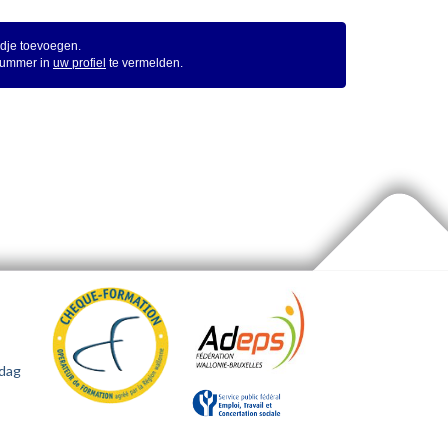
dje toevoegen.
 nummer in
uw profiel
te vermelden.
rdag