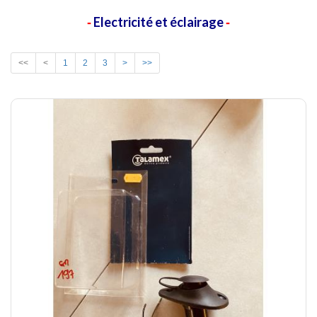
Electricité et éclairage
-
-
<<
<
1
2
3
>
>>