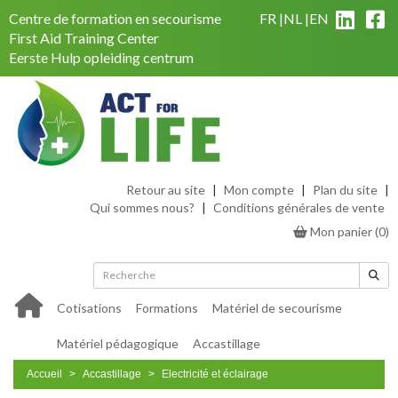
Centre de formation en secourisme
FR
NL
EN
First Aid Training Center
Eerste Hulp opleiding centrum
Retour au site
|
Mon compte
|
Plan du site
|
Qui sommes nous?
|
Conditions générales de vente
Mon panier
(
0
)
Cotisations
Formations
Matériel de secourisme
Matériel pédagogique
Accastillage
Accueil
Accastillage
Electricité et éclairage