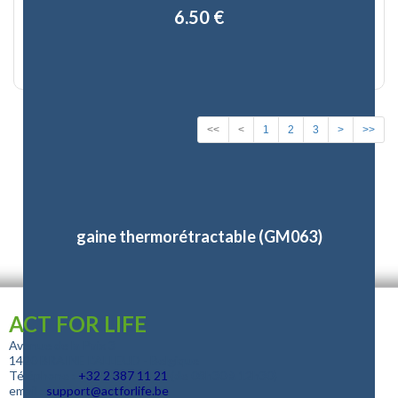
6,50 €
<<
<
1
2
3
>
>>
gaine thermorétractable (GM063)
ACT FOR LIFE
Avenue de la Paix 3
1420 BRAINE L'ALLEUD - Belgique
Téléphone :
+32
2 387 11 21
(de 08h30 à 12h30)
email :
support@actforlife.be