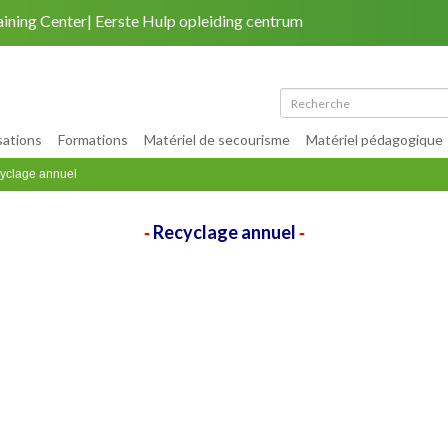
aining Center
Eerste Hulp opleiding centrum
Retour au site
|
Mon compte
|
Plan du site
sations
Formations
Matériel de secourisme
Matériel pédagogique
yclage annuel
Recyclage annuel
-
-