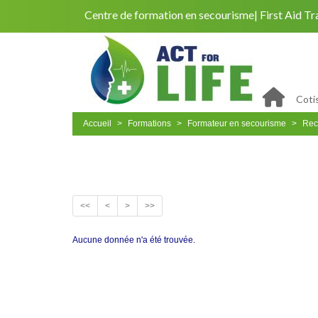
Centre de formation en secourisme
First Aid Tr
Coti
Accueil
Formations
Formateur en secourisme
Rec
<<
<
>
>>
Aucune donnée n'a été trouvée.