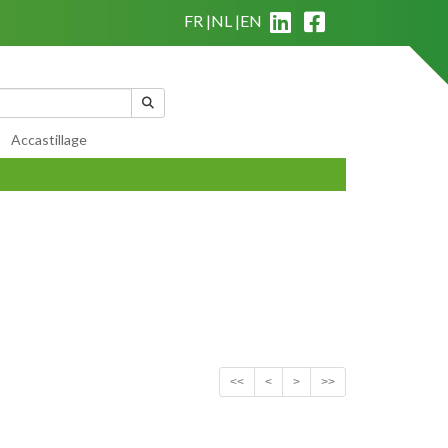
FR
NL
EN
|
Qui sommes nous?
|
Conditions générales de vente
Mon panier
(
0
)
Accastillage
<<
<
>
>>