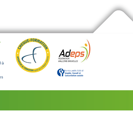
.
0 à
es