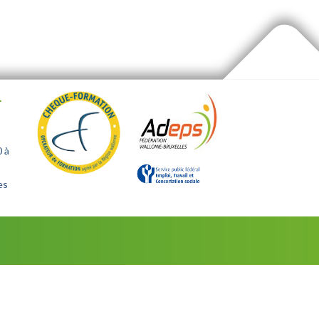
.
0 à
es