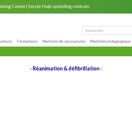
aining Center
Eerste Hulp opleiding centrum
Retour au site
|
Mon compte
|
Plan du site
sations
Formations
Matériel de secourisme
Matériel pédagogique
Réanimation & défibrillation
-
-