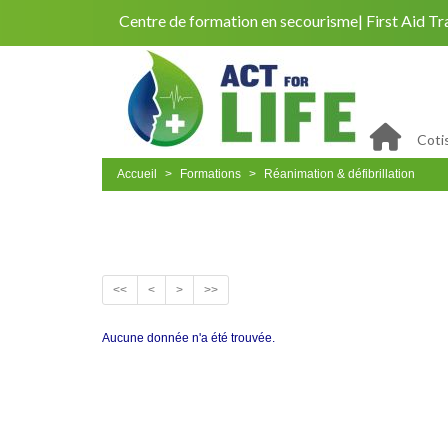
Centre de formation en secourisme
First Aid Tr
Coti
Accueil
Formations
Réanimation & défibrillation
<<
<
>
>>
Aucune donnée n'a été trouvée.