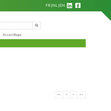
FR
NL
EN
|
Qui sommes nous?
|
Conditions générales de vente
Mon panier
(
0
)
Accastillage
<<
<
>
>>