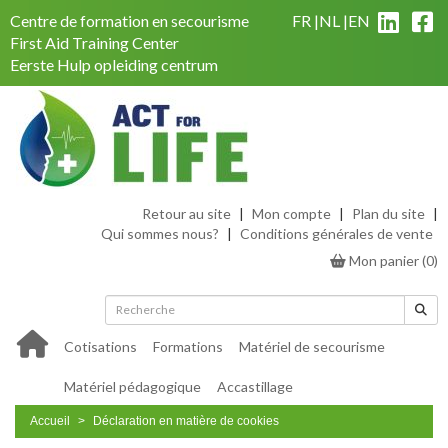
Centre de formation en secourisme
FR
NL
EN
First Aid Training Center
Eerste Hulp opleiding centrum
Retour au site
|
Mon compte
|
Plan du site
|
Qui sommes nous?
|
Conditions générales de vente
Mon panier
(
0
)
Cotisations
Formations
Matériel de secourisme
Matériel pédagogique
Accastillage
Accueil
Déclaration en matière de cookies