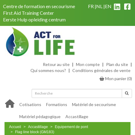
Centre de formation en secourisme
FR
NL
EN
First Aid Training Center
Eerste Hulp opleiding centrum
Retour au site
|
Mon compte
|
Plan du site
|
Qui sommes nous?
|
Conditions générales de vente
Mon panier
(
0
)
Cotisations
Formations
Matériel de secourisme
Matériel pédagogique
Accastillage
Accueil
Accastillage
Equipement de pont
Flag line block (GM183)