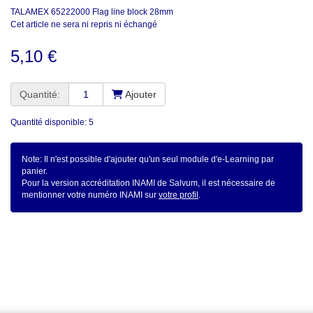
TALAMEX 65222000 Flag line block 28mm
Cet article ne sera ni repris ni échangé
5,10 €
Quantité:
Ajouter
Quantité disponible: 5
Note: Il n'est possible d'ajouter qu'un seul module d'e-Learning par
panier.
Pour la version accréditation INAMI de Salvum, il est nécessaire de
mentionner votre numéro INAMI sur
votre profil
.