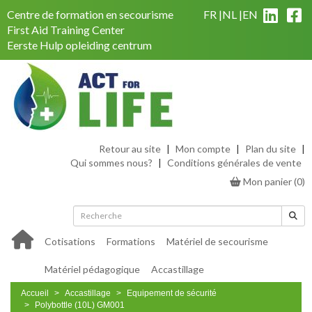
Centre de formation en secourisme
FR
NL
EN
First Aid Training Center
Eerste Hulp opleiding centrum
Retour au site
|
Mon compte
|
Plan du site
|
Qui sommes nous?
|
Conditions générales de vente
Mon panier
(
0
)
Cotisations
Formations
Matériel de secourisme
Matériel pédagogique
Accastillage
Accueil
Accastillage
Equipement de sécurité
Polybottle (10L) GM001