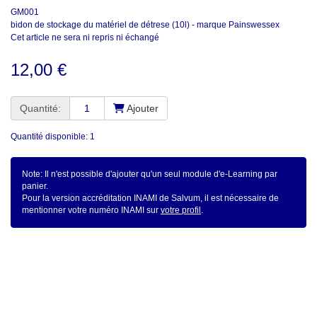
GM001
bidon de stockage du matériel de détrese (10l) - marque Painswessex
Cet article ne sera ni repris ni échangé
12,00 €
Quantité:
Ajouter
Quantité disponible: 1
Note: Il n'est possible d'ajouter qu'un seul module d'e-Learning par
panier.
Pour la version accréditation INAMI de Salvum, il est nécessaire de
mentionner votre numéro INAMI sur
votre profil
.