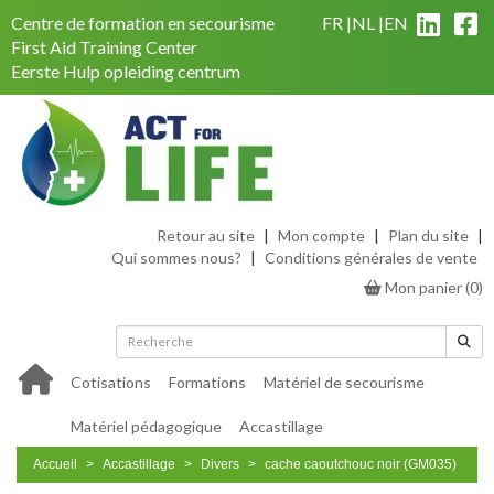
Centre de formation en secourisme
FR
NL
EN
First Aid Training Center
Eerste Hulp opleiding centrum
Retour au site
|
Mon compte
|
Plan du site
|
Qui sommes nous?
|
Conditions générales de vente
Mon panier
(
0
)
Cotisations
Formations
Matériel de secourisme
Matériel pédagogique
Accastillage
Accueil
Accastillage
Divers
cache caoutchouc noir (GM035)