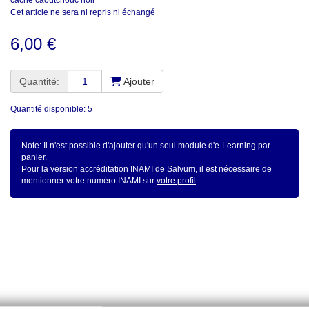
Cet article ne sera ni repris ni échangé
6,00 €
Quantité:
Ajouter
Quantité disponible: 5
Note: Il n'est possible d'ajouter qu'un seul module d'e-Learning par
panier.
Pour la version accréditation INAMI de Salvum, il est nécessaire de
mentionner votre numéro INAMI sur
votre profil
.