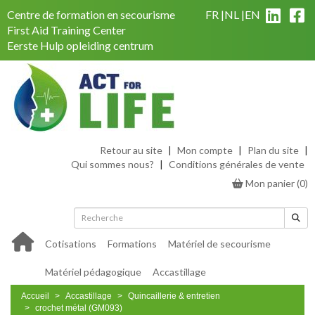
Centre de formation en secourisme
FR
NL
EN
First Aid Training Center
Eerste Hulp opleiding centrum
Retour au site
|
Mon compte
|
Plan du site
|
Qui sommes nous?
|
Conditions générales de vente
Mon panier
(
0
)
Cotisations
Formations
Matériel de secourisme
Matériel pédagogique
Accastillage
Accueil
Accastillage
Quincaillerie & entretien
crochet métal (GM093)