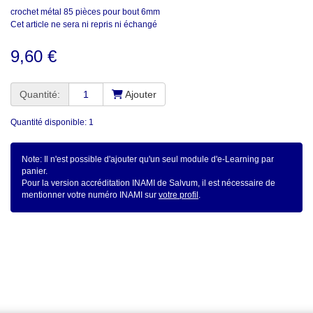
crochet métal 85 pièces pour bout 6mm
Cet article ne sera ni repris ni échangé
9,60 €
Quantité:
Ajouter
Quantité disponible: 1
Note: Il n'est possible d'ajouter qu'un seul module d'e-Learning par
panier.
Pour la version accréditation INAMI de Salvum, il est nécessaire de
mentionner votre numéro INAMI sur
votre profil
.