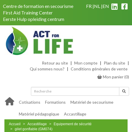
Centre de formation en secourisme
FR
NL
EN
First Aid Training Center
Eerste Hulp opleiding centrum
Retour au site
|
Mon compte
|
Plan du site
|
Qui sommes nous?
|
Conditions générales de vente
Mon panier
(
0
)
Cotisations
Formations
Matériel de secourisme
Matériel pédagogique
Accastillage
Accueil
Accastillage
Equipement de sécurité
gilet gonflable (GM074)