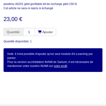
plastimo 40201 gilet gonflable kit de recharge gilet 150 N
Cet article ne sera ni repris ni échangé
23,00 €
Quantité:
Ajouter
Quantité disponible: 1
Note: Il n'est possible d'ajouter qu'un seul module d'e-Learning par
panier.
Pour la version accréditation INAMI de Salvum, il est nécessaire de
mentionner votre numéro INAMI sur
votre profil
.