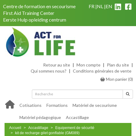
Centre de formation en secourisme
FR
NL
EN
First Aid Training Center
Eerste Hulp opleiding centrum
Retour au site
|
Mon compte
|
Plan du site
|
Qui sommes nous?
|
Conditions générales de vente
Mon panier
(
0
)
Cotisations
Formations
Matériel de secourisme
Matériel pédagogique
Accastillage
Accueil
Accastillage
Equipement de sécurité
kit de recharge gilet gonflable (GM089)