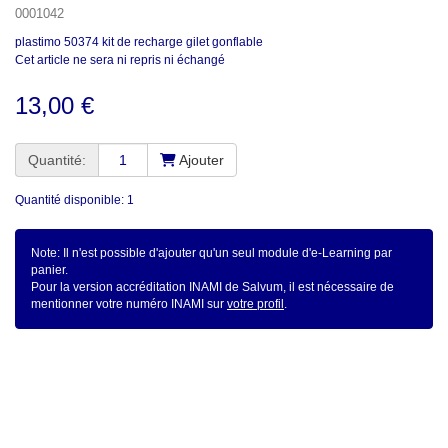
0001042
plastimo 50374 kit de recharge gilet gonflable
Cet article ne sera ni repris ni échangé
13,00 €
Quantité:
Ajouter
Quantité disponible: 1
Note: Il n'est possible d'ajouter qu'un seul module d'e-Learning par
panier.
Pour la version accréditation INAMI de Salvum, il est nécessaire de
mentionner votre numéro INAMI sur
votre profil
.